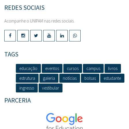
REDES SOCIAIS
Acompanhe o UNIPAM nas redes sociais.
TAGS
educação
eventos
cursos
campus
livros
estrutura
galeria
notícias
bolsas
estudante
ingresso
vestibular
PARCERIA