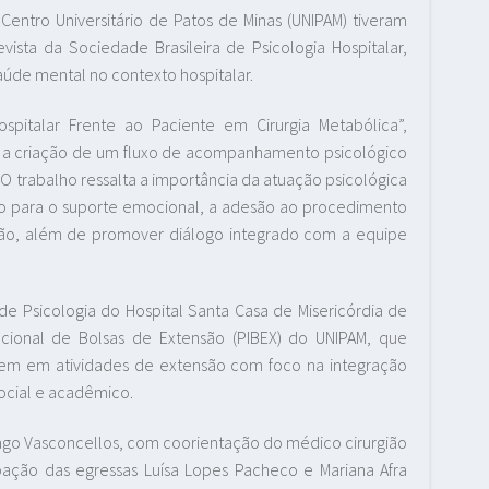
Centro Universitário de Patos de Minas (UNIPAM) tiveram
ista da Sociedade Brasileira de Psicologia Hospitalar,
aúde mental no contexto hospitalar.
spitalar Frente ao Paciente em Cirurgia Metabólica”,
 a criação de um fluxo de acompanhamento psicológico
 O trabalho ressalta a importância da atuação psicológica
indo para o suporte emocional, a adesão ao procedimento
ção, além de promover diálogo integrado com a equipe
e Psicologia do Hospital Santa Casa de Misericórdia de
ucional de Bolsas de Extensão (PIBEX) do UNIPAM, que
rem em atividades de extensão com foco na integração
social e acadêmico.
hiago Vasconcellos, com coorientação do médico cirurgião
pação das egressas Luísa Lopes Pacheco e Mariana Afra