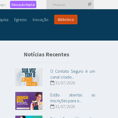
ogin
Educação Digital
quisa
Egresso
Inovação
Biblioteca
Notícias Recentes
O Contato Seguro é um
canal criado...
31/07/2026
Estão abertas as
inscrições para o...
31/07/2026