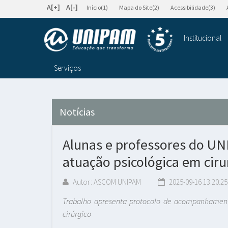
A[+]
A[-]
Início(1)
Mapa do Site(2)
Acessibilidade(3)
Institucional
Serviços
Notícias
Alunas e professores do UN
atuação psicológica em ciru
Autor: ASCOM UNIPAM
2025-09-16 13:20:25
Trabalho apresenta protocolo de acompanhament
cirúrgico