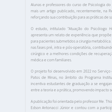
Alunas e professores do curso de Psicologia do 
mais um artigo publicado, recentemente, na Rev
reforçando sua contribuição para as práticas de s
O estudo, intitulado “Atuação do Psicólogo Ho
apresenta um relato de experiência que propõe
para pacientes submetidos a cirurgia metabólica.
nas fases pré, intra e pós-operatória, contribu
cirúrgico e a melhores condições de recupera
médica e com familiares.
O projeto foi desenvolvido em 2022 no Serviço d
Patos de Minas, no âmbito do Programa Instit
incentiva estudantes de graduação a se engaja
entre a teoria e a prática, promovendo impacto 
A publicação foi orientada pelo professor Me. T
Edson Antonacci Júnior e contou com a partici