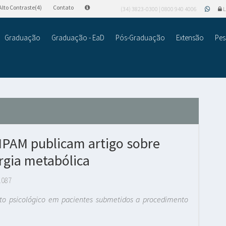
Alto Contraste(4)
Contato
(34) 3823-0300 | 0800 940 4006
L
Graduação
Graduação - EaD
Pós-Graduação
Extensão
Pes
IPAM publicam artigo sobre
rgia metabólica
.087
o psicológico em pacientes submetidos a procedimento