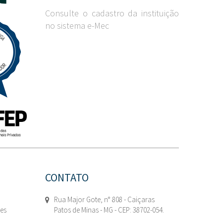
Consulte o cadastro da instituição
no sistema e-Mec
CONTATO
Rua Major Gote, n° 808 - Caiçaras
tes
Patos de Minas - MG - CEP: 38702-054.