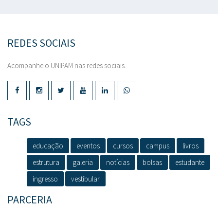
REDES SOCIAIS
Acompanhe o UNIPAM nas redes sociais.
TAGS
educação
eventos
cursos
campus
livros
estrutura
galeria
notícias
bolsas
estudante
ingresso
vestibular
PARCERIA