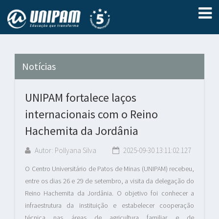
Notícias
UNIPAM fortalece laços
internacionais com o Reino
Hachemita da Jordânia
Autor: Pollyana Silva
2025-09-30 13:11:02.127
O Centro Universitário de Patos de Minas (UNIPAM) recebeu,
entre os dias 26 e 29 de setembro, a visita da delegação do
Reino Hachemita da Jordânia. O objetivo foi conhecer a
infraestrutura da instituição e estabelecer cooperação
técnica nas áreas de agricultura familiar e de