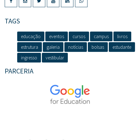
TAGS
educação
eventos
cursos
campus
livros
estrutura
galeria
notícias
bolsas
estudante
ingresso
vestibular
PARCERIA