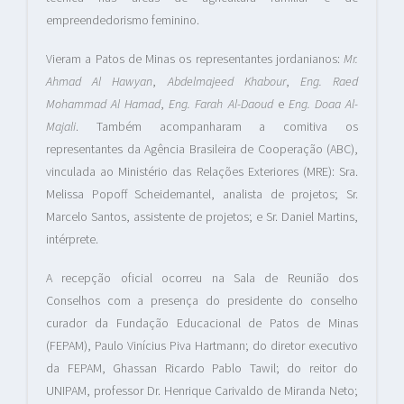
empreendedorismo feminino.
Vieram a Patos de Minas os representantes jordanianos:
Mr.
Ahmad Al Hawyan
,
Abdelmajeed Khabour
,
Eng. Raed
Mohammad Al Hamad
,
Eng. Farah Al-Daoud
e
Eng. Doaa Al-
Majali
. Também acompanharam a comitiva os
representantes da Agência Brasileira de Cooperação (ABC),
vinculada ao Ministério das Relações Exteriores (MRE): Sra.
Melissa Popoff Scheidemantel, analista de projetos; Sr.
Marcelo Santos, assistente de projetos; e Sr. Daniel Martins,
intérprete.
A recepção oficial ocorreu na Sala de Reunião dos
Conselhos com a presença do presidente do conselho
curador da Fundação Educacional de Patos de Minas
(FEPAM), Paulo Vinícius Piva Hartmann; do diretor executivo
da FEPAM, Ghassan Ricardo Pablo Tawil; do reitor do
UNIPAM, professor Dr. Henrique Carivaldo de Miranda Neto;