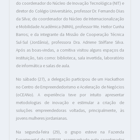
do coordenador do Núcleo de Inovação Tecnológica (NIT) e
diretor do Colégio Universitário, professor Dr. Fernando Dias
da Silva; do coordenador do Núcleo de Internacionalização
e Mobilidade Acadêmica (NIMA), professor Me. Heitor Cunha
Barros; e da integrante da Missão de Cooperação Técnica
Sul-Sul (Jordânia), professora Dra. Adriene Stéffane Silva.
Após as boas-vindas, a comitiva visitou alguns espaços da
instituição, tais como: biblioteca, sala invertida, laboratório
de informática e salas de aula.
No sábado (27), a delegação participou de um Hackathon
no Centro de Empreendedorismo e Aceleração de Negócios
(oCEANo). A experiência teve por intuito apresentar
metodologias de inovação e estimular a criação de
soluções empreendedoras voltadas, principalmente, às
jovens mulheres jordanianas.
Na segunda-feira (29), o grupo esteve na Fazenda
Experimental do UNIPAM, acompanhado pelo coordenador