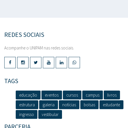
REDES SOCIAIS
Acompanhe o UNIPAM nas redes sociais.
TAGS
educação
eventos
cursos
campus
livros
estrutura
galeria
notícias
bolsas
estudante
ingresso
vestibular
PARCERIA