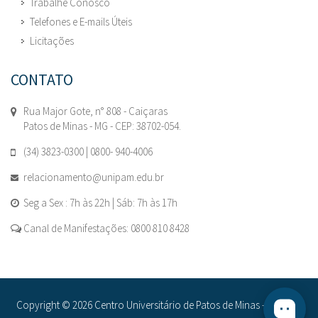
Trabalhe Conosco
Telefones e E-mails Úteis
Licitações
CONTATO
Rua Major Gote, n° 808 - Caiçaras
Patos de Minas - MG - CEP: 38702-054.
(34) 3823-0300 | 0800- 940-4006
relacionamento@unipam.edu.br
Seg a Sex : 7h às 22h | Sáb: 7h às 17h
Canal de Manifestações: 0800 810 8428
Copyright © 2026 Centro Universitário de Patos de Minas - UNIPAM.