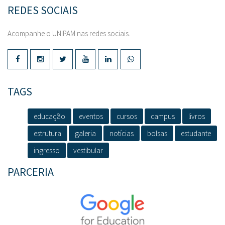
REDES SOCIAIS
Acompanhe o UNIPAM nas redes sociais.
TAGS
educação
eventos
cursos
campus
livros
estrutura
galeria
notícias
bolsas
estudante
ingresso
vestibular
PARCERIA