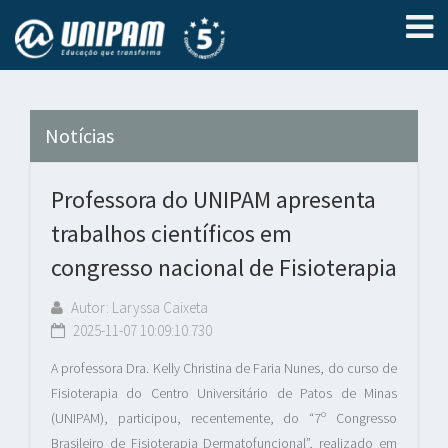
Notícias
Professora do UNIPAM apresenta
trabalhos científicos em
congresso nacional de Fisioterapia
Autor: Laryssa Caixeta
2025-11-07 10:09:10.730
A professora Dra. Kelly Christina de Faria Nunes, do curso de
Fisioterapia do Centro Universitário de Patos de Minas
(UNIPAM), participou, recentemente, do “7º Congresso
Brasileiro de Fisioterapia Dermatofuncional”, realizado em