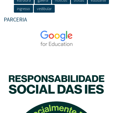
estrutura
galeria
notícias
bolsas
estudante
ingresso
vestibular
PARCERIA