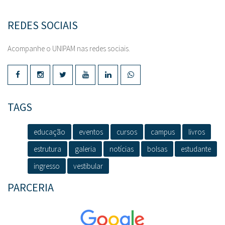
REDES SOCIAIS
Acompanhe o UNIPAM nas redes sociais.
TAGS
educação
eventos
cursos
campus
livros
estrutura
galeria
notícias
bolsas
estudante
ingresso
vestibular
PARCERIA