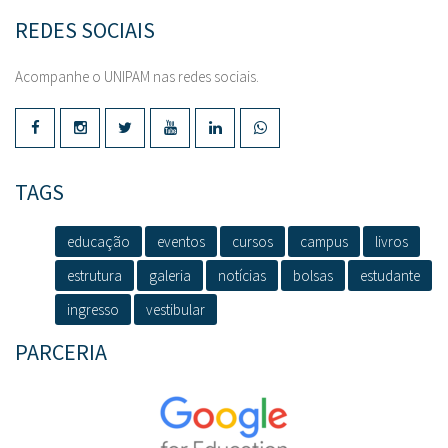
REDES SOCIAIS
Acompanhe o UNIPAM nas redes sociais.
TAGS
educação
eventos
cursos
campus
livros
estrutura
galeria
notícias
bolsas
estudante
ingresso
vestibular
PARCERIA