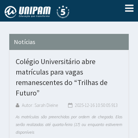
Notícias
Colégio Universitário abre
matrículas para vagas
remanescentes do “Trilhas de
Futuro”
Autor: Sarah Dieine
2025-12-16 10:50:05.913
As matrículas são preenchidas por ordem de chegada. Elas
serão realizadas até quarta-feira (17) ou enquanto estiverem
disponíveis