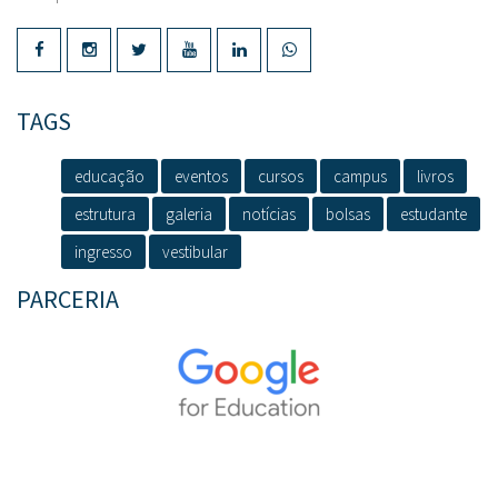
TAGS
educação
eventos
cursos
campus
livros
estrutura
galeria
notícias
bolsas
estudante
ingresso
vestibular
PARCERIA