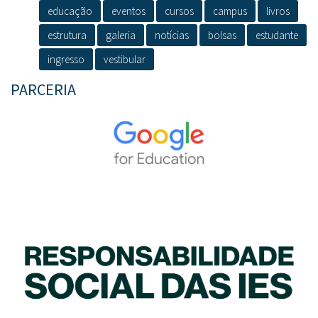
educação
eventos
cursos
campus
livros
estrutura
galeria
notícias
bolsas
estudante
ingresso
vestibular
PARCERIA