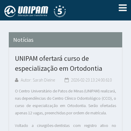
Notícias
UNIPAM ofertará curso de
especialização em Ortodontia
Autor: Sarah Dieine
2026-02-23 13:24:00.610
O Centro Universitário de Patos de Minas (UNIPAM) realizará,
nas dependências do Centro Clínico Odontológico (CCO), o
curso de especialização em Ortodontia. Serão ofertadas
apenas 12 vagas, preenchidas por ordem de matrícula.
Voltado a cirurgiões-dentistas com registro ativo no