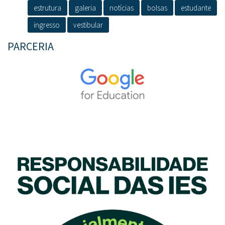
estrutura
galeria
notícias
bolsas
estudante
ingresso
vestibular
PARCERIA