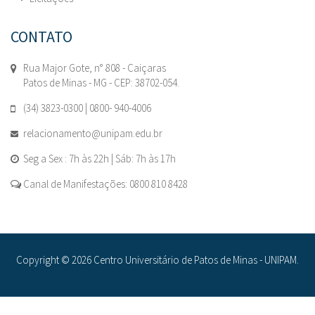
CONTATO
Rua Major Gote, n° 808 - Caiçaras
Patos de Minas - MG - CEP: 38702-054.
(34) 3823-0300 | 0800- 940-4006
relacionamento@unipam.edu.br
Seg a Sex : 7h às 22h | Sáb: 7h às 17h
Canal de Manifestações: 0800 810 8428
Copyright © 2026 Centro Universitário de Patos de Minas - UNIPAM.