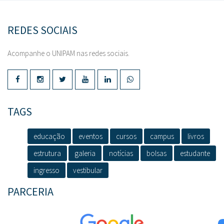
REDES SOCIAIS
Acompanhe o UNIPAM nas redes sociais.
TAGS
educação
eventos
cursos
campus
livros
estrutura
galeria
notícias
bolsas
estudante
ingresso
vestibular
PARCERIA