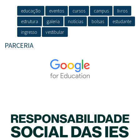
educação
eventos
cursos
campus
livros
estrutura
galeria
notícias
bolsas
estudante
ingresso
vestibular
PARCERIA