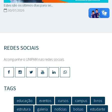
Estes são os últimos dias para se...
30/07/2026
REDES SOCIAIS
Acompanhe o UNIPAM nas redes sociais.
TAGS
educação
eventos
cursos
campus
livros
estrutura
galeria
notícias
bolsas
estudante