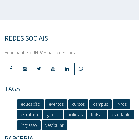
REDES SOCIAIS
Acompanhe o UNIPAM nas redes sociais.
TAGS
educação
eventos
cursos
campus
livros
estrutura
galeria
notícias
bolsas
estudante
ingresso
vestibular
PARCERIA