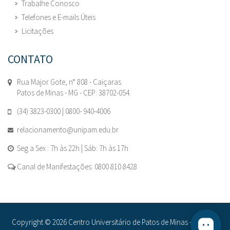
Trabalhe Conosco
Telefones e E-mails Úteis
Licitações
CONTATO
Rua Major Gote, n° 808 - Caiçaras
Patos de Minas - MG - CEP: 38702-054.
(34) 3823-0300 | 0800- 940-4006
relacionamento@unipam.edu.br
Seg a Sex : 7h às 22h | Sáb: 7h às 17h
Canal de Manifestações: 0800 810 8428
Copyright © 2026 Centro Universitário de Patos de Minas - UNIPAM.