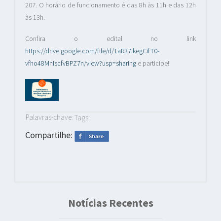
207. O horário de funcionamento é das 8h às 11h e das 12h
às 13h.
Confira o edital no link
https://drive.google.com/file/d/1aR37IkegCifT0-
vfho48MnIscfvBPZ7n/view?usp=sharing
e participe!
Palavras-chave:
Tags:
Compartilhe:
Notícias Recentes