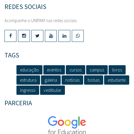
REDES SOCIAIS
Acompanhe o UNIPAM nas redes sociais.
TAGS
educação
eventos
cursos
campus
livros
estrutura
galeria
notícias
bolsas
estudante
ingresso
vestibular
PARCERIA