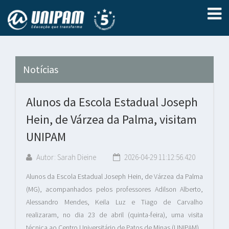
Notícias
Alunos da Escola Estadual Joseph
Hein, de Várzea da Palma, visitam
UNIPAM
Autor: Sarah Dieine
2026-04-29 11:12:56.420
Alunos da Escola Estadual Joseph Hein, de Várzea da Palma
(MG), acompanhados pelos professores Adilson Alberto,
Alessandro Mendes, Keila Luz e Tiago de Carvalho
realizaram, no dia 23 de abril (quinta-feira), uma visita
técnica ao Centro Universitário de Patos de Minas (UNIPAM).