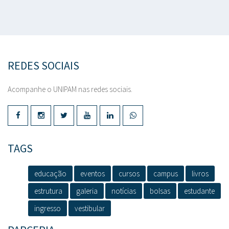
REDES SOCIAIS
Acompanhe o UNIPAM nas redes sociais.
TAGS
educação
eventos
cursos
campus
livros
estrutura
galeria
notícias
bolsas
estudante
ingresso
vestibular