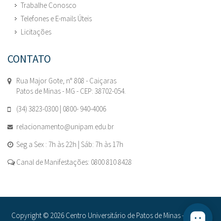
Trabalhe Conosco
Telefones e E-mails Úteis
Licitações
CONTATO
Rua Major Gote, n° 808 - Caiçaras
Patos de Minas - MG - CEP: 38702-054.
(34) 3823-0300 | 0800- 940-4006
relacionamento@unipam.edu.br
Seg a Sex : 7h às 22h | Sáb: 7h às 17h
Canal de Manifestações: 0800 810 8428
Copyright © 2026 Centro Universitário de Patos de Minas - UNIPAM.