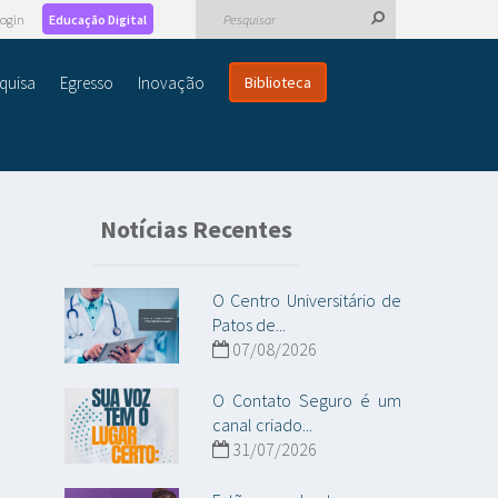
ogin
Educação Digital
quisa
Egresso
Inovação
Biblioteca
Notícias Recentes
O Centro Universitário de
Patos de...
07/08/2026
O Contato Seguro é um
canal criado...
31/07/2026