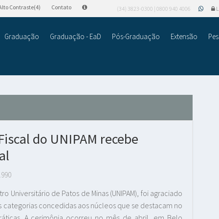
Alto Contraste(4)
Contato
(34) 3823-0300 | 0800 940 4006
L
Graduação
Graduação - EaD
Pós-Graduação
Extensão
Pes
 Fiscal do UNIPAM recebe
al
.990
ro Universitário de Patos de Minas (UNIPAM), foi agraciado
 categorias concedidas aos núcleos que se destacam no
áticas. A cerimônia ocorreu no mês de abril, em Belo