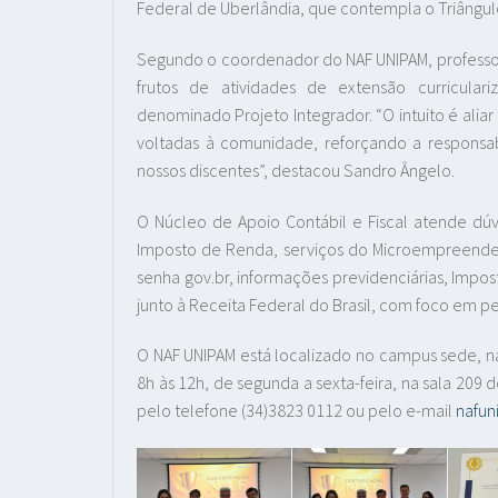
Federal de Uberlândia, que contempla o Triângulo 
Segundo o coordenador do NAF UNIPAM, professor
frutos de atividades de extensão curricular
denominado Projeto Integrador. “O intuito é alia
voltadas à comunidade, reforçando a responsabi
nossos discentes”, destacou Sandro Ângelo.
O Núcleo de Apoio Contábil e Fiscal atende dú
Imposto de Renda, serviços do Microempreendedor
senha gov.br, informações previdenciárias, Impost
junto à Receita Federal do Brasil, com foco em p
O NAF UNIPAM está localizado no campus sede, na
8h às 12h, de segunda a sexta-feira, na sala 20
pelo telefone (34)3823 0112 ou pelo e-mail
nafu