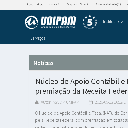
A[+]
A[-]
Início(1)
Mapa do Site(2)
Acessibilidade(3)
Institucional
Serviços
Notícias
Núcleo de Apoio Contábil e
premiação da Receita Feder
Autor: ASCOM UNIPAM
2026-05-13 16:19:27
O Núcleo de Apoio Contábil e Fiscal (NAF), do Cent
pela Receita Federal com premiação em todas as
ranking nacional de atendimentos e de boas pr