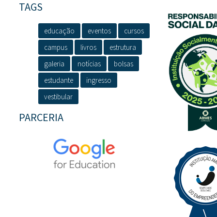
TAGS
educação
eventos
cursos
campus
livros
estrutura
galeria
notícias
bolsas
estudante
ingresso
vestibular
PARCERIA