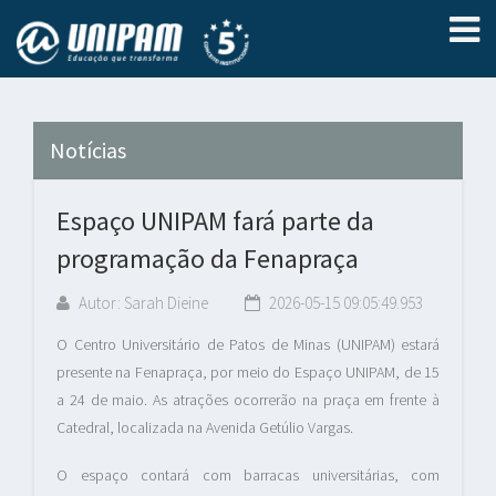
Notícias
Espaço UNIPAM fará parte da
programação da Fenapraça
Autor: Sarah Dieine
2026-05-15 09:05:49.953
O Centro Universitário de Patos de Minas (UNIPAM) estará
presente na Fenapraça, por meio do Espaço UNIPAM, de 15
a 24 de maio. As atrações ocorrerão na praça em frente à
Catedral, localizada na Avenida Getúlio Vargas.
O espaço contará com barracas universitárias, com