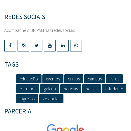
REDES SOCIAIS
Acompanhe o UNIPAM nas redes sociais.
TAGS
educação
eventos
cursos
campus
livros
estrutura
galeria
notícias
bolsas
estudante
ingresso
vestibular
PARCERIA