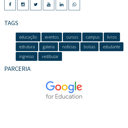
TAGS
educação
eventos
cursos
campus
livros
estrutura
galeria
notícias
bolsas
estudante
ingresso
vestibular
PARCERIA