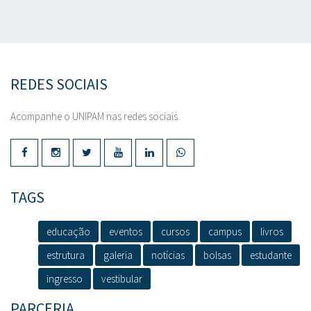
REDES SOCIAIS
Acompanhe o UNIPAM nas redes sociais.
TAGS
educação
eventos
cursos
campus
livros
estrutura
galeria
notícias
bolsas
estudante
ingresso
vestibular
PARCERIA