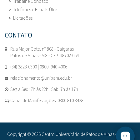
Trabalhe Conosco
Telefones e E-mails Úteis
Licitações
CONTATO
Rua Major Gote, n° 808 - Caiçaras
Patos de Minas - MG - CEP: 38702-054.
(34) 3823-0300 | 0800- 940-4006
relacionamento@unipam.edu.br
Seg a Sex : 7h às 22h | Sáb: 7h às 17h
Canal de Manifestações: 0800 810 8428
Copyright © 2026 Centro Universitário de Patos de Minas - UNIPAM.