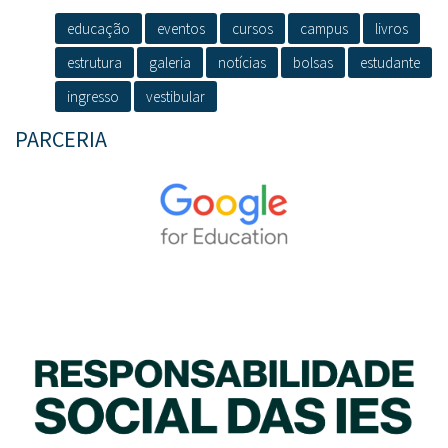
educação
eventos
cursos
campus
livros
estrutura
galeria
notícias
bolsas
estudante
ingresso
vestibular
PARCERIA