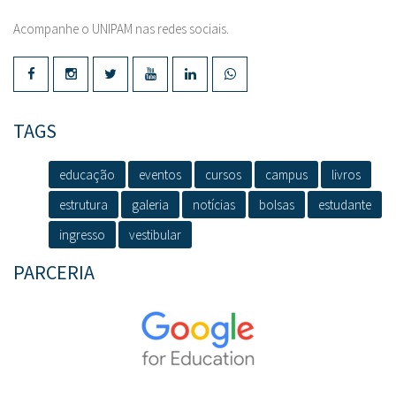
Acompanhe o UNIPAM nas redes sociais.
TAGS
educação
eventos
cursos
campus
livros
estrutura
galeria
notícias
bolsas
estudante
ingresso
vestibular
PARCERIA