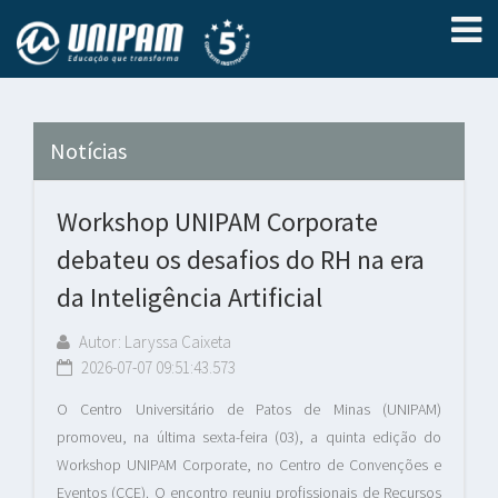
Notícias
Workshop UNIPAM Corporate
debateu os desafios do RH na era
da Inteligência Artificial
Autor: Laryssa Caixeta
2026-07-07 09:51:43.573
O Centro Universitário de Patos de Minas (UNIPAM)
promoveu, na última sexta-feira (03), a quinta edição do
Workshop UNIPAM Corporate, no Centro de Convenções e
Eventos (CCE). O encontro reuniu profissionais de Recursos