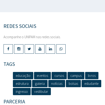
REDES SOCIAIS
Acompanhe o UNIPAM nas redes sociais.
TAGS
educação
eventos
cursos
campus
livros
estrutura
galeria
notícias
bolsas
estudante
ingresso
vestibular
PARCERIA