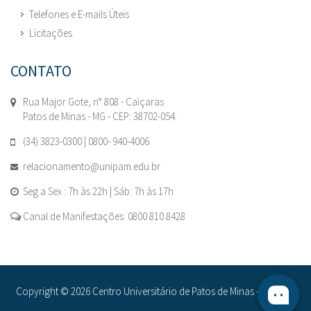
Telefones e E-mails Úteis
Licitações
CONTATO
Rua Major Gote, n° 808 - Caiçaras
Patos de Minas - MG - CEP: 38702-054.
(34) 3823-0300 | 0800- 940-4006
relacionamento@unipam.edu.br
Seg a Sex : 7h às 22h | Sáb: 7h às 17h
Canal de Manifestações: 0800 810 8428
Copyright © 2026 Centro Universitário de Patos de Minas - UNIPAM.