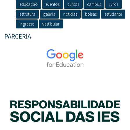
educação
eventos
cursos
campus
livros
estrutura
galeria
notícias
bolsas
estudante
ingresso
vestibular
PARCERIA