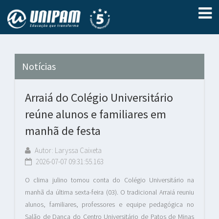
Notícias
Arraiá do Colégio Universitário
reúne alunos e familiares em
manhã de festa
Autor: Laryssa Caixeta
2026-07-07 09:31:55.163
O clima julino tomou conta do Colégio Universitário na
manhã da última sexta-feira (03). O tradicional Arraiá reuniu
alunos, familiares, professores e equipe pedagógica no
Salão de Dança do Centro Universitário de Patos de Minas