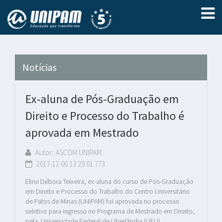
Notícias
Ex-aluna de Pós-Graduação em
Direito e Processo do Trabalho é
aprovada em Mestrado
Autor: ASCOM UNIPAM
2017-12-06 13:29:01.773
Eline Débora Teixeira, ex-aluna do curso de Pós-Graduação
em Direito e Processo do Trabalho do Centro Universitário
de Patos de Minas (UNIPAM) foi aprovada no processo
seletivo para ingresso no Programa de Mestrado em Direito,
pela Universidade Federal de Uberlândia (UFU).