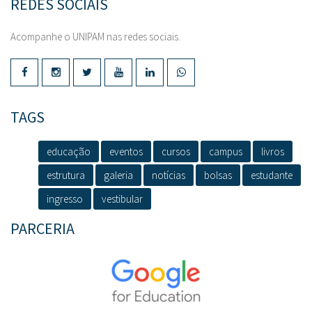
REDES SOCIAIS
Acompanhe o UNIPAM nas redes sociais.
TAGS
educação
eventos
cursos
campus
livros
estrutura
galeria
notícias
bolsas
estudante
ingresso
vestibular
PARCERIA