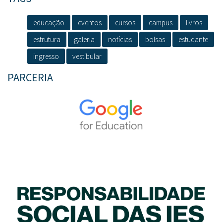
educação
eventos
cursos
campus
livros
estrutura
galeria
notícias
bolsas
estudante
ingresso
vestibular
PARCERIA