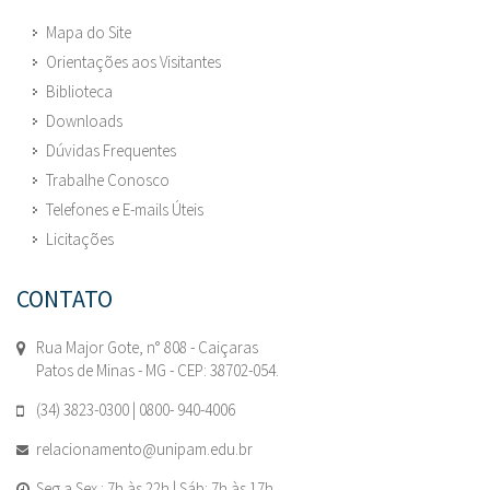
Mapa do Site
Orientações aos Visitantes
Biblioteca
Downloads
Dúvidas Frequentes
Trabalhe Conosco
Telefones e E-mails Úteis
Licitações
CONTATO
Rua Major Gote, n° 808 - Caiçaras
Patos de Minas - MG - CEP: 38702-054.
(34) 3823-0300 | 0800- 940-4006
relacionamento@unipam.edu.br
Seg a Sex : 7h às 22h | Sáb: 7h às 17h