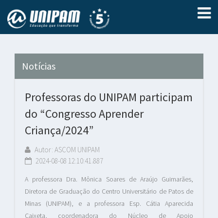
Notícias
Professoras do UNIPAM participam
do “Congresso Aprender
Criança/2024”
Autor: ASCOM UNIPAM
2024-08-08 12:10:41.887
A professora Dra. Mônica Soares de Araújo Guimarães,
Diretora de Graduação do Centro Universitário de Patos de
Minas (UNIPAM), e a professora Esp. Cátia Aparecida
Caixeta, coordenadora do Núcleo de Apoio