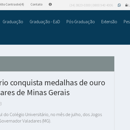
Alto Contraste(4)
Contato
(34) 3823-0300 | 0800 940 4006
L
Graduação
Graduação - EaD
Pós-Graduação
Extensão
Pes
ário conquista medalhas de ouro
ares de Minas Gerais
3
l do Colégio Universitário, no mês de julho, dos Jogos
Governador Valadares (MG).