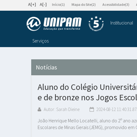
A[+]
A[-]
Início(1)
Mapa do Site(2)
Acessibilidade(3)
Institucional
Serviços
Notícias
Aluno do Colégio Universit
e de bronze nos Jogos Escol
Autor: Sarah Dieine
2024-08-12 11:40:31.87
João Henrique Mello Locatelli, aluno do 2º ano azu
Escolares de Minas Gerais (JEMG), promovido em 