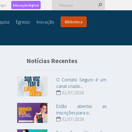
ogin
Educação Digital
quisa
Egresso
Inovação
Biblioteca
Notícias Recentes
O Contato Seguro é um
canal criado...
31/07/2026
Estão abertas as
inscrições para o...
31/07/2026