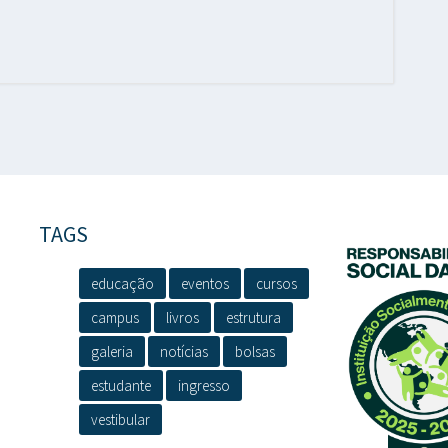
TAGS
educação
eventos
cursos
campus
livros
estrutura
galeria
notícias
bolsas
estudante
ingresso
vestibular