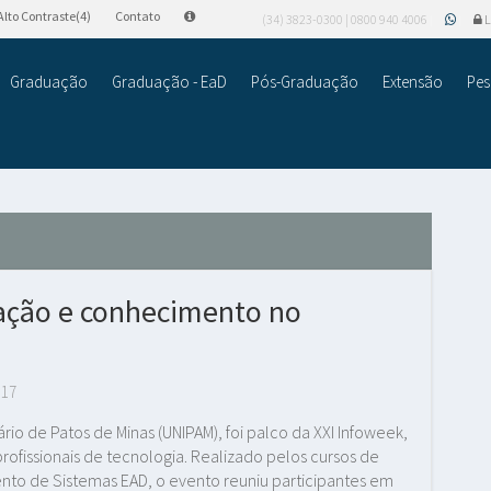
Alto Contraste(4)
Contato
(34) 3823-0300 | 0800 940 4006
L
Graduação
Graduação - EaD
Pós-Graduação
Extensão
Pes
ação e conhecimento no
817
rio de Patos de Minas (UNIPAM), foi palco da XXI Infoweek,
ofissionais de tecnologia. Realizado pelos cursos de
nto de Sistemas EAD, o evento reuniu participantes em