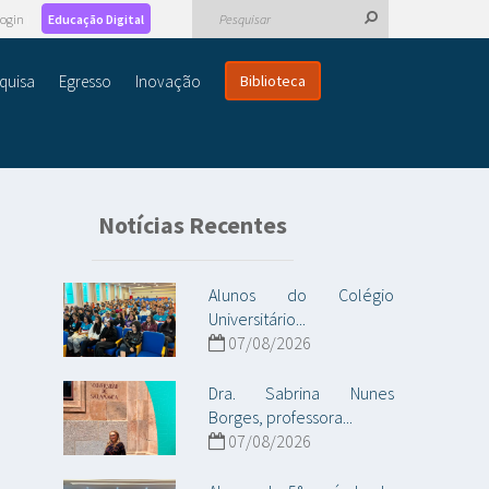
ogin
Educação Digital
quisa
Egresso
Inovação
Biblioteca
Notícias Recentes
Alunos do Colégio
Universitário...
07/08/2026
Dra. Sabrina Nunes
Borges, professora...
07/08/2026