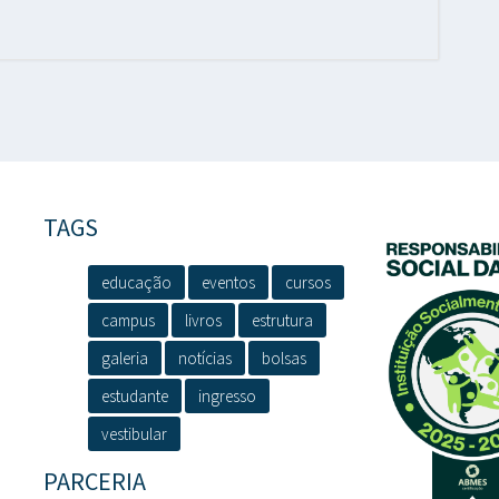
TAGS
educação
eventos
cursos
campus
livros
estrutura
galeria
notícias
bolsas
estudante
ingresso
vestibular
PARCERIA