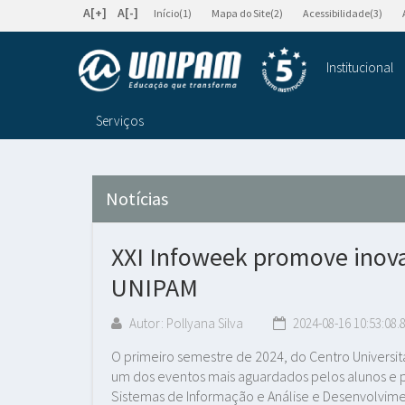
A[+]
A[-]
Início(1)
Mapa do Site(2)
Acessibilidade(3)
Institucional
Serviços
Notícias
XXI Infoweek promove inov
UNIPAM
Autor: Pollyana Silva
2024-08-16 10:53:08.
O primeiro semestre de 2024, do Centro Universitá
um dos eventos mais aguardados pelos alunos e pr
Sistemas de Informação e Análise e Desenvolvime