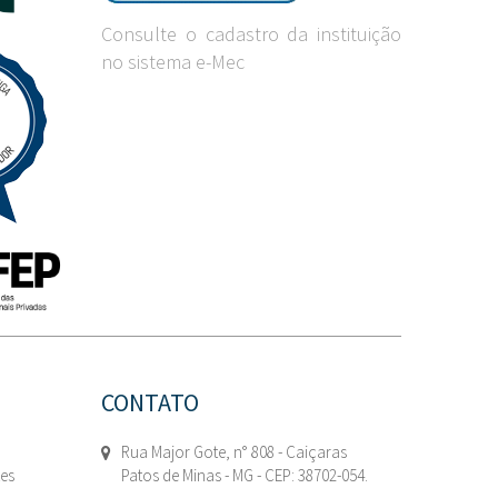
Consulte o cadastro da instituição
no sistema e-Mec
CONTATO
Rua Major Gote, n° 808 - Caiçaras
tes
Patos de Minas - MG - CEP: 38702-054.