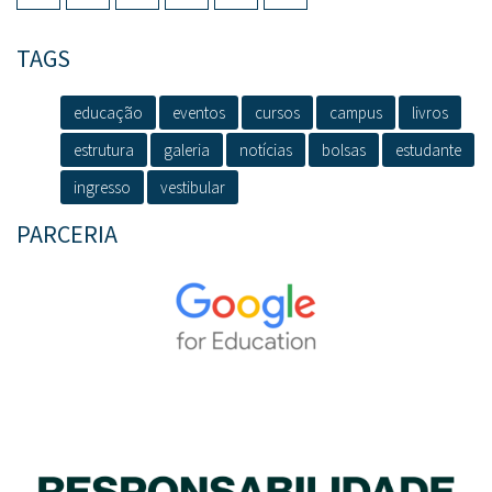
TAGS
educação
eventos
cursos
campus
livros
estrutura
galeria
notícias
bolsas
estudante
ingresso
vestibular
PARCERIA