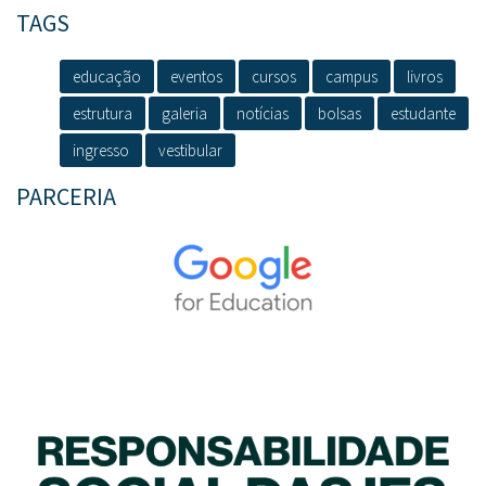
TAGS
educação
eventos
cursos
campus
livros
estrutura
galeria
notícias
bolsas
estudante
ingresso
vestibular
PARCERIA