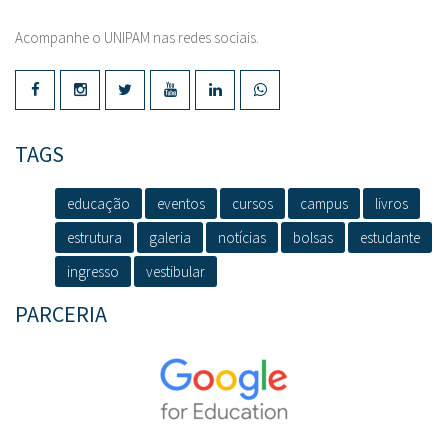
Acompanhe o UNIPAM nas redes sociais.
TAGS
educação
eventos
cursos
campus
livros
estrutura
galeria
notícias
bolsas
estudante
ingresso
vestibular
PARCERIA