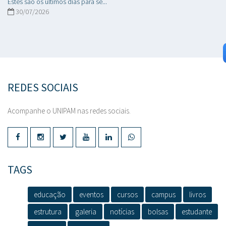
Estes são os últimos dias para se...
30/07/2026
REDES SOCIAIS
Acompanhe o UNIPAM nas redes sociais.
TAGS
educação
eventos
cursos
campus
livros
estrutura
galeria
notícias
bolsas
estudante