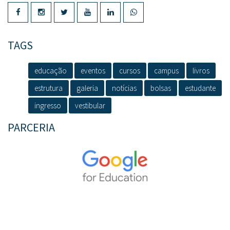
TAGS
educação
eventos
cursos
campus
livros
estrutura
galeria
notícias
bolsas
estudante
ingresso
vestibular
PARCERIA