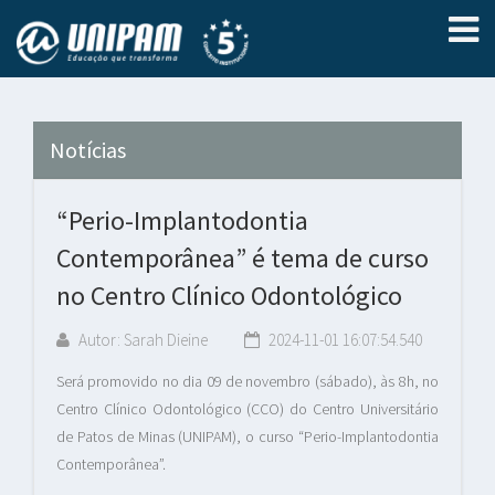
Notícias
“Perio-Implantodontia
Contemporânea” é tema de curso
no Centro Clínico Odontológico
Autor: Sarah Dieine
2024-11-01 16:07:54.540
Será promovido no dia 09 de novembro (sábado), às 8h, no
Centro Clínico Odontológico (CCO) do Centro Universitário
de Patos de Minas (UNIPAM), o curso “Perio-Implantodontia
Contemporânea”.