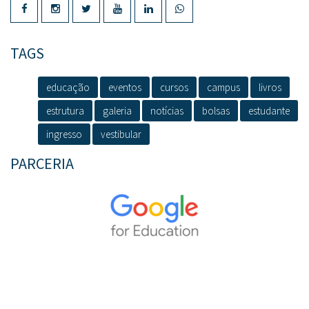
TAGS
educação
eventos
cursos
campus
livros
estrutura
galeria
notícias
bolsas
estudante
ingresso
vestibular
PARCERIA