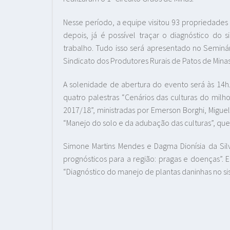
Nesse período, a equipe visitou 93 propriedades
depois, já é possível traçar o diagnóstico do s
trabalho. Tudo isso será apresentado no Seminár
Sindicato dos Produtores Rurais de Patos de Minas
A solenidade de abertura do evento será às 14h.
quatro palestras “Cenários das culturas do milh
2017/18”, ministradas por Emerson Borghi, Migue
“Manejo do solo e da adubação das culturas”, que 
Simone Martins Mendes e Dagma Dionísia da Silva
prognósticos para a região: pragas e doenças”. E 
“Diagnóstico do manejo de plantas daninhas no s
Sandra
Embrapa Mil