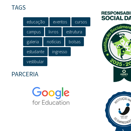
TAGS
educação
eventos
cursos
campus
livros
estrutura
galeria
notícias
bolsas
estudante
ingresso
vestibular
PARCERIA