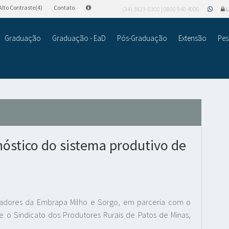
Alto Contraste(4)
Contato
(34) 3823-0300 | 0800 940 4006
L
Graduação
Graduação - EaD
Pós-Graduação
Extensão
Pes
nóstico do sistema produtivo de
isadores da Embrapa Milho e Sorgo, em parceria com o
 e o Sindicato dos Produtores Rurais de Patos de Minas,