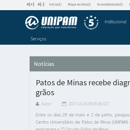
A[+]
A[-]
Início(1)
Mapa do Site(2)
Acessibilidade(3)
Institucional
Serviços
Notícias
Patos de Minas recebe diag
grãos
Autor:
2017-10-24 09:05:06.327
Entre os dias 29 de maio e 2 de junho, pesqu
Centro Universitário de Patos de Minas (UNIPAM)
realizaram o 1º Circuito Grãos de Minas.