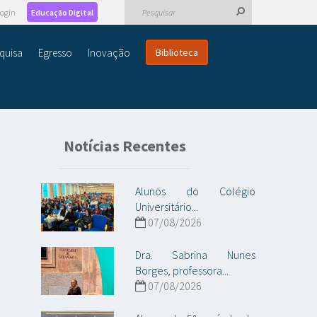
ogin
Educação Digital
quisa
Egresso
Inovação
Biblioteca
Notícias Recentes
Alunos do Colégio
Universitário...
07/08/2026
Dra. Sabrina Nunes
Borges, professora...
07/08/2026