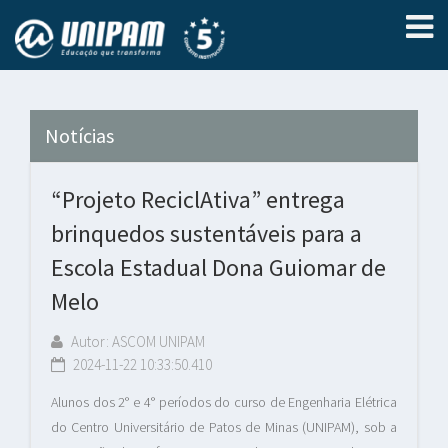
Notícias
“Projeto ReciclAtiva” entrega
brinquedos sustentáveis para a
Escola Estadual Dona Guiomar de
Melo
Autor: ASCOM UNIPAM
2024-11-22 10:33:50.410
Alunos dos 2° e 4° períodos do curso de Engenharia Elétrica
do Centro Universitário de Patos de Minas (UNIPAM), sob a