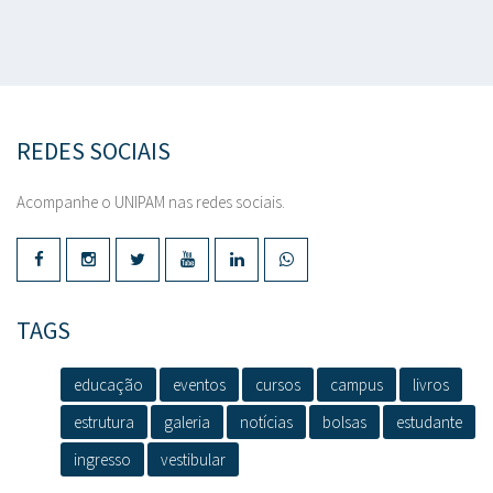
REDES SOCIAIS
Acompanhe o UNIPAM nas redes sociais.
TAGS
educação
eventos
cursos
campus
livros
estrutura
galeria
notícias
bolsas
estudante
ingresso
vestibular