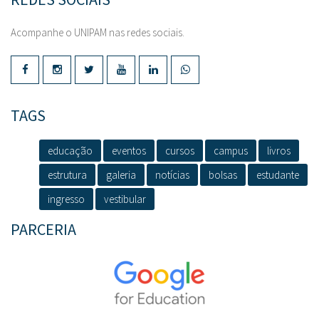
Acompanhe o UNIPAM nas redes sociais.
TAGS
educação
eventos
cursos
campus
livros
estrutura
galeria
notícias
bolsas
estudante
ingresso
vestibular
PARCERIA