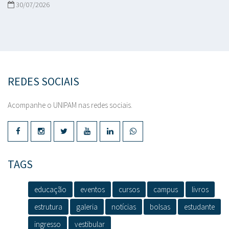
30/07/2026
REDES SOCIAIS
Acompanhe o UNIPAM nas redes sociais.
TAGS
educação
eventos
cursos
campus
livros
estrutura
galeria
notícias
bolsas
estudante
ingresso
vestibular