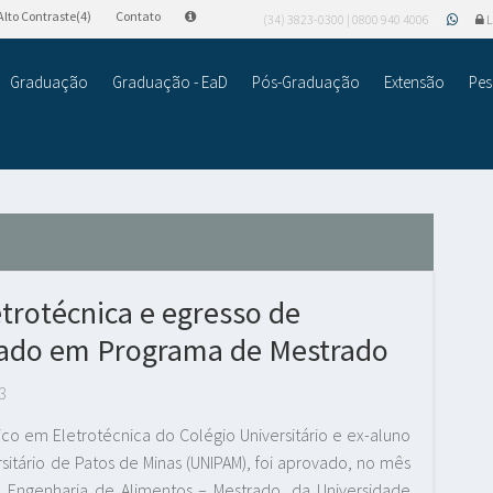
Alto Contraste(4)
Contato
(34) 3823-0300 | 0800 940 4006
L
Graduação
Graduação - EaD
Pós-Graduação
Extensão
Pes
trotécnica e egresso de
ovado em Programa de Mestrado
3
co em Eletrotécnica do Colégio Universitário e ex-aluno
sitário de Patos de Minas (UNIPAM), foi aprovado, no mês
Engenharia de Alimentos – Mestrado, da Universidade