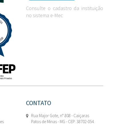
Consulte o cadastro da instituição
no sistema e-Mec
CONTATO
Rua Major Gote, n° 808 - Caiçaras
tes
Patos de Minas - MG - CEP: 38702-054.