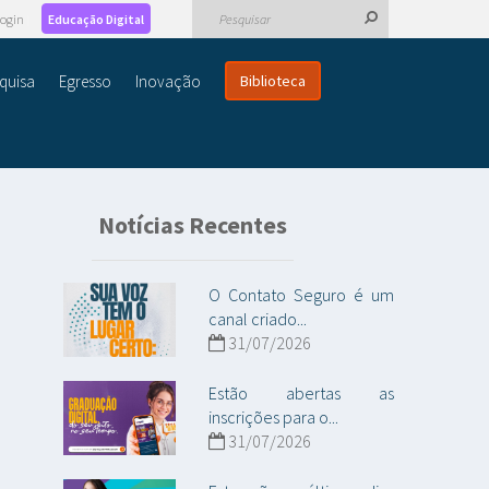
ogin
Educação Digital
quisa
Egresso
Inovação
Biblioteca
Notícias Recentes
O Contato Seguro é um
canal criado...
31/07/2026
Estão abertas as
inscrições para o...
31/07/2026