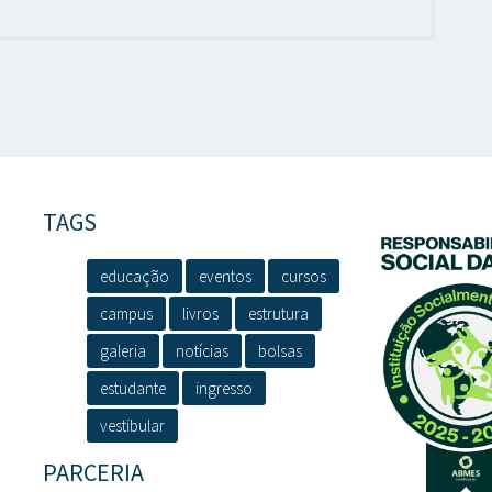
TAGS
educação
eventos
cursos
campus
livros
estrutura
galeria
notícias
bolsas
estudante
ingresso
vestibular
PARCERIA