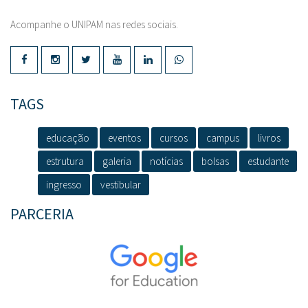
Acompanhe o UNIPAM nas redes sociais.
TAGS
educação
eventos
cursos
campus
livros
estrutura
galeria
notícias
bolsas
estudante
ingresso
vestibular
PARCERIA