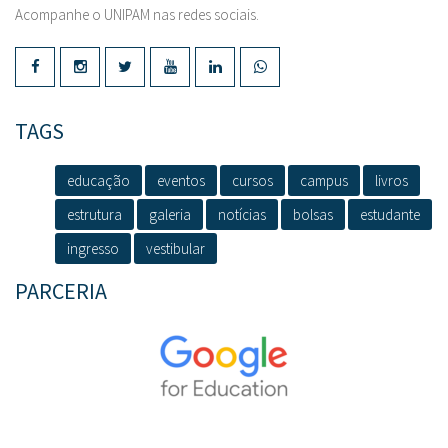
Acompanhe o UNIPAM nas redes sociais.
TAGS
educação
eventos
cursos
campus
livros
estrutura
galeria
notícias
bolsas
estudante
ingresso
vestibular
PARCERIA