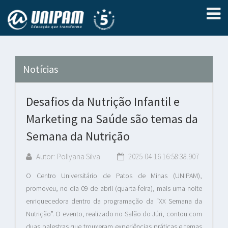
Notícias
Desafios da Nutrição Infantil e
Marketing na Saúde são temas da
Semana da Nutrição
Autor: Pollyana Silva
2025-04-16 16:58:38.907
O Centro Universitário de Patos de Minas (UNIPAM),
promoveu, no dia 09 de abril (quarta-feira), mais uma noite
enriquecedora dentro da programação da “XX Semana da
Nutrição”. O evento, realizado no Salão do Júri, contou com
duas palestras que trouxeram experiências práticas e temas