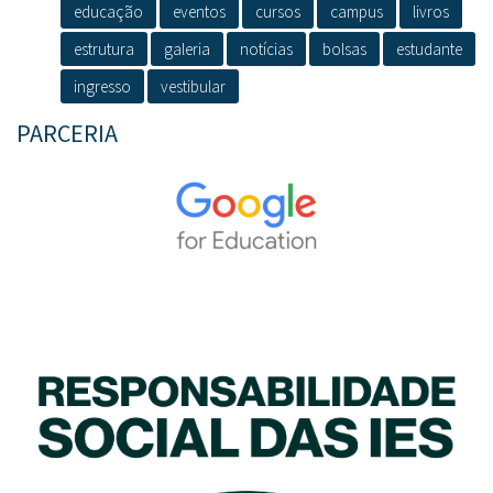
educação
eventos
cursos
campus
livros
estrutura
galeria
notícias
bolsas
estudante
ingresso
vestibular
PARCERIA