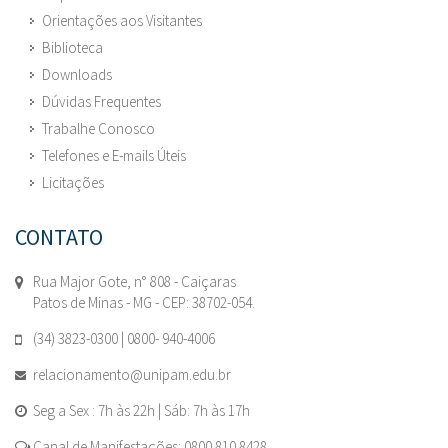
Orientações aos Visitantes
Biblioteca
Downloads
Dúvidas Frequentes
Trabalhe Conosco
Telefones e E-mails Úteis
Licitações
CONTATO
Rua Major Gote, n° 808 - Caiçaras
Patos de Minas - MG - CEP: 38702-054.
(34) 3823-0300 | 0800- 940-4006
relacionamento@unipam.edu.br
Seg a Sex : 7h às 22h | Sáb: 7h às 17h
Canal de Manifestações: 0800 810 8428