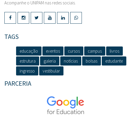
Acompanhe o UNIPAM nas redes sociais.
TAGS
educação
eventos
cursos
campus
livros
estrutura
galeria
notícias
bolsas
estudante
ingresso
vestibular
PARCERIA