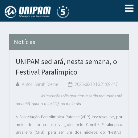
Notícias
UNIPAM sediará, nesta semana, o
Festival Paralímpico
Autor: Sarah Dieine
2025-06-10 16:21:09.447
As inscrições são gratuitas e serão realizadas até
amanhã, quarta-feira (11), ao meio-dia
A Associação Paraolímpica Patense (APP) inscreveu-se, por
meio de um edital divulgado pelo Comitê Paralímpico
Brasileiro (CPB), para ser um dos núcleos do “Festival