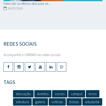
Estes são os últimos dias para se...
30/07/2026
REDES SOCIAIS
Acompanhe o UNIPAM nas redes sociais.
TAGS
educação
eventos
cursos
campus
livros
estrutura
galeria
notícias
bolsas
estudante