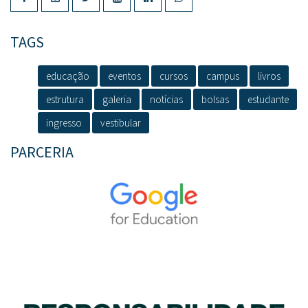
TAGS
educação
eventos
cursos
campus
livros
estrutura
galeria
notícias
bolsas
estudante
ingresso
vestibular
PARCERIA