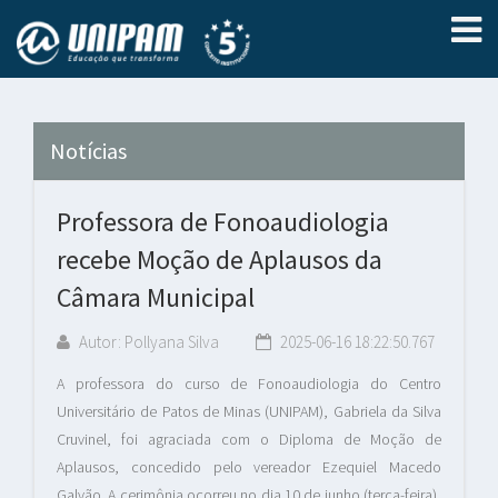
Notícias
Professora de Fonoaudiologia
recebe Moção de Aplausos da
Câmara Municipal
Autor: Pollyana Silva
2025-06-16 18:22:50.767
A professora do curso de Fonoaudiologia do Centro
Universitário de Patos de Minas (UNIPAM), Gabriela da Silva
Cruvinel, foi agraciada com o Diploma de Moção de
Aplausos, concedido pelo vereador Ezequiel Macedo
Galvão. A cerimônia ocorreu no dia 10 de junho (terça-feira),