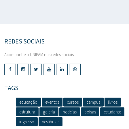
REDES SOCIAIS
Acompanhe o UNIPAM nas redes sociais.
TAGS
educação
eventos
cursos
campus
livros
estrutura
galeria
notícias
bolsas
estudante
ingresso
vestibular