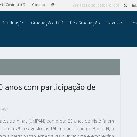
Alto Contraste(4)
Contato
(34) 3823-0300 | 0800 940 4006
L
Graduação
Graduação - EaD
Pós-Graduação
Extensão
Pes
20 anos com participação de
4.957
Patos de Minas (UNIPAM) completa 20 anos de história em
 no dia 29 de agosto, às 19h, no auditório do Bloco N, o
om a participação especial da nutricionista e empresária