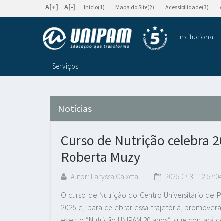
A[+]
A[-]
Início(1)
Mapa do Site(2)
Acessibilidade(3)
Institucional
Serviços
Notícias
Curso de Nutrição celebra 
Roberta Muzy
Autor: Laryssa Caixeta
2025-07-31 12:57:0
O curso de Nutrição do Centro Universitário de 
2025 e, para celebrar essa trajetória, promoverá
evento “Nutrição UNIPAM 20 anos”, que contará c