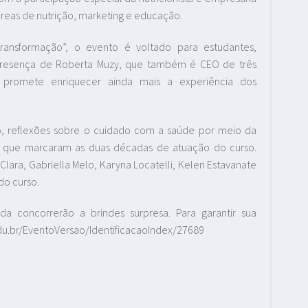
áreas de nutrição, marketing e educação.
ansformação”, o evento é voltado para estudantes,
A presença de Roberta Muzy, que também é CEO de três
promete enriquecer ainda mais a experiência dos
, reflexões sobre o cuidado com a saúde por meio da
s que marcaram as duas décadas de atuação do curso.
 Clara, Gabriella Melo, Karyna Locatelli, Kelen Estavanate
do curso.
da concorrerão a brindes surpresa. Para garantir sua
du.br/EventoVersao/IdentificacaoIndex/27689