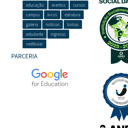
educação
eventos
cursos
campus
livros
estrutura
galeria
notícias
bolsas
estudante
ingresso
vestibular
PARCERIA