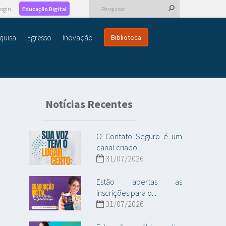
ogin
Educação Digital
quisa
Egresso
Inovação
Biblioteca
Notícias Recentes
O Contato Seguro é um
canal criado...
31/07/2026
Estão abertas as
inscrições para o...
31/07/2026