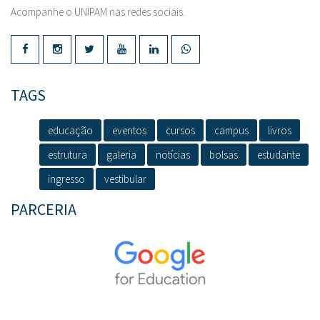
Acompanhe o UNIPAM nas redes sociais.
TAGS
educação
eventos
cursos
campus
livros
estrutura
galeria
notícias
bolsas
estudante
ingresso
vestibular
PARCERIA